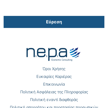
Εύρεση
Πλοήγηση
άρθρων
Όροι Χρήσης
Eυκαιρίες Καριέρας
Επικοινωνία
Πολιτική Ασφάλειας της Πληροφορίας
Πολιτική εναντί διαφθοράς
Πολιτική απορρήτου και προστασίας προσωπικών