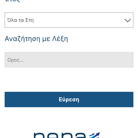
Όλα τα Έτη
Αναζήτηση με Λέξη
Εύρεση
Πλοήγηση
άρθρων