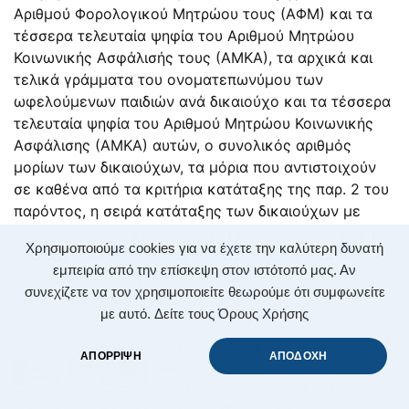
Αριθμού Φορολογικού Μητρώου τους (ΑΦΜ) και τα
τέσσερα τελευταία ψηφία του Αριθμού Μητρώου
Κοινωνικής Ασφάλισής τους (ΑΜΚΑ), τα αρχικά και
τελικά γράμματα του ονοματεπωνύμου των
ωφελούμενων παιδιών ανά δικαιούχο και τα τέσσερα
τελευταία ψηφία του Αριθμού Μητρώου Κοινωνικής
Ασφάλισης (ΑΜΚΑ) αυτών, ο συνολικός αριθμός
μορίων των δικαιούχων, τα μόρια που αντιστοιχούν
σε καθένα από τα κριτήρια κατάταξης της παρ. 2 του
παρόντος, η σειρά κατάταξης των δικαιούχων με
βάση τη συνολική μοριοδότηση των κριτηρίων και η
Χρησιμοποιούμε cookies για να έχετε την καλύτερη δυνατή
ένδειξη έκδοσης «Επιταγής Διαμονής σε Παιδικές
εμπειρία από την επίσκεψη στον ιστότοπό μας. Αν
Κατασκηνώσεις» για κάθε ωφελούμενο τέκνο ανά
συνεχίζετε να τον χρησιμοποιείτε θεωρούμε ότι συμφωνείτε
επιλεγέντα δικαιούχο.
με αυτό.
Δείτε τους Όρους Χρήσης
7. Δικαιούχοι που επιλέγονται σύμφωνα με την παρ. 4
ΑΠΟΡΡΙΨΗ
ΑΠΟΔΟΧΗ
του παρόντος για συμμετοχή των παιδιών τους στο
πρόγραμμα κατατάσσονται σε προσωρινό Μητρώο
Δικαιούχων – Ωφελουμένων, στο οποίο