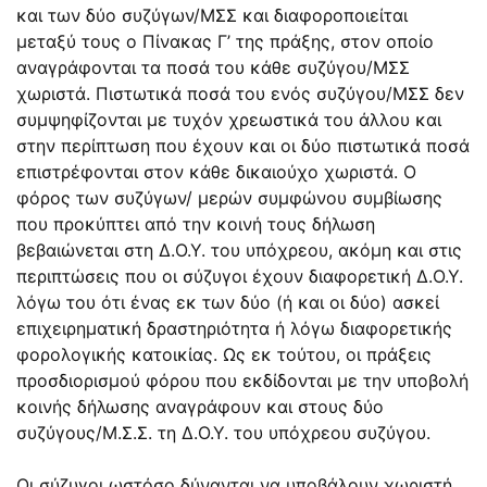
και των δύο συζύγων/ΜΣΣ και διαφοροποιείται
μεταξύ τους ο Πίνακας Γ’ της πράξης, στον οποίο
αναγράφονται τα ποσά του κάθε συζύγου/ΜΣΣ
χωριστά. Πιστωτικά ποσά του ενός συζύγου/ΜΣΣ δεν
συμψηφίζονται με τυχόν χρεωστικά του άλλου και
στην περίπτωση που έχουν και οι δύο πιστωτικά ποσά
επιστρέφονται στον κάθε δικαιούχο χωριστά. Ο
φόρος των συζύγων/ μερών συμφώνου συμβίωσης
που προκύπτει από την κοινή τους δήλωση
βεβαιώνεται στη Δ.Ο.Υ. του υπόχρεου, ακόμη και στις
περιπτώσεις που οι σύζυγοι έχουν διαφορετική Δ.Ο.Υ.
λόγω του ότι ένας εκ των δύο (ή και οι δύο) ασκεί
επιχειρηματική δραστηριότητα ή λόγω διαφορετικής
φορολογικής κατοικίας. Ως εκ τούτου, οι πράξεις
προσδιορισμού φόρου που εκδίδονται με την υποβολή
κοινής δήλωσης αναγράφουν και στους δύο
συζύγους/Μ.Σ.Σ. τη Δ.Ο.Υ. του υπόχρεου συζύγου.
Οι σύζυγοι ωστόσο δύνανται να υποβάλουν χωριστή