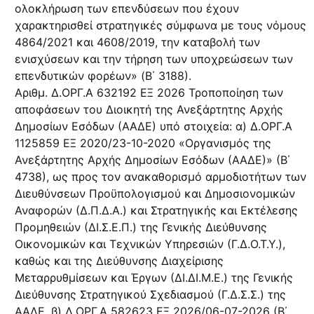
ολοκλήρωση των επενδύσεων που έχουν
χαρακτηρισθεί στρατηγικές σύμφωνα με τους νόμους
4864/2021 και 4608/2019, την καταβολή των
ενισχύσεων και την τήρηση των υποχρεώσεων των
επενδυτικών φορέων» (B΄ 3188).
Αριθμ. Δ.ΟΡΓ.Α 632192 ΕΞ 2026 Τροποποίηση των
αποφάσεων του Διοικητή της Ανεξάρτητης Αρχής
Δημοσίων Εσόδων (ΑΑΔΕ) υπό στοιχεία: α) Δ.ΟΡΓ.Α
1125859 ΕΞ 2020/23-10-2020 «Οργανισμός της
Ανεξάρτητης Αρχής Δημοσίων Εσόδων (ΑΑΔΕ)» (Β΄
4738), ως προς τον ανακαθορισμό αρμοδιοτήτων των
Διευθύνσεων Προϋπολογισμού και Δημοσιονομικών
Αναφορών (Δ.Π.Δ.Α.) και Στρατηγικής και Εκτέλεσης
Προμηθειών (ΔΙ.Σ.Ε.Π.) της Γενικής Διεύθυνσης
Οικονομικών και Τεχνικών Υπηρεσιών (Γ.Δ.Ο.Τ.Υ.),
καθώς και της Διεύθυνσης Διαχείρισης
Μεταρρυθμίσεων και Έργων (ΔΙ.ΔΙ.Μ.Ε.) της Γενικής
Διεύθυνσης Στρατηγικού Σχεδιασμού (Γ.Δ.Σ.Σ.) της
ΑΑΔΕ, β) Δ.ΟΡΓ.Α 582623 ΕΞ 2026/06-07-2026 (Β΄