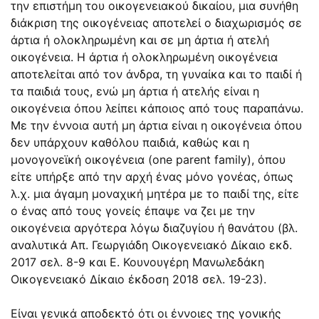
την επιστήμη του οικογενειακού δικαίου, μια συνήθη
διάκριση της οικογένειας αποτελεί ο διαχωρισμός σε
άρτια ή ολοκληρωμένη και σε μη άρτια ή ατελή
οικογένεια. Η άρτια ή ολοκληρωμένη οικογένεια
αποτελείται από τον άνδρα, τη γυναίκα και το παιδί ή
τα παιδιά τους, ενώ μη άρτια ή ατελής είναι η
οικογένεια όπου λείπει κάποιος από τους παραπάνω.
Με την έννοια αυτή μη άρτια είναι η οικογένεια όπου
δεν υπάρχουν καθόλου παιδιά, καθώς και η
μονογονεϊκή οικογένεια (one parent family), όπου
είτε υπήρξε από την αρχή ένας μόνο γονέας, όπως
λ.χ. μια άγαμη μοναχική μητέρα με το παιδί της, είτε
ο ένας από τους γονείς έπαψε να ζει με την
οικογένεια αργότερα λόγω διαζυγίου ή θανάτου (βλ.
αναλυτικά Απ. Γεωργιάδη Οικογενειακό Δίκαιο εκδ.
2017 σελ. 8-9 και Ε. Κουνουγέρη Μανωλεδάκη
Οικογενειακό Δίκαιο έκδοση 2018 σελ. 19-23).
Είναι γενικά αποδεκτό ότι οι έννοιες της γονικής