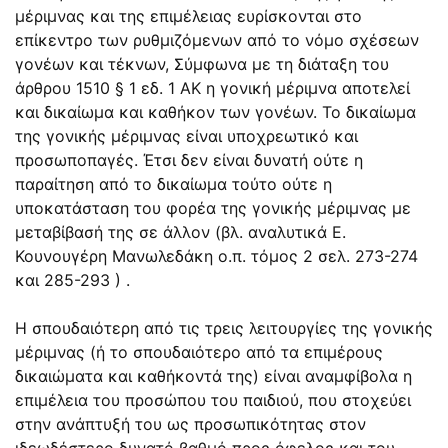
μέριμνας και της επιμέλειας ευρίσκονται στο
επίκεντρο των ρυθμιζόμενων από το νόμο σχέσεων
γονέων και τέκνων, Σύμφωνα με τη διάταξη του
άρθρου 1510 § 1 εδ. 1 ΑΚ η γονική μέριμνα αποτελεί
και δικαίωμα και καθήκον των γονέων. Το δικαίωμα
της γονικής μέριμνας είναι υποχρεωτικό και
προσωποπαγές. Έτσι δεν είναι δυνατή ούτε η
παραίτηση από το δικαίωμα τούτο ούτε η
υποκατάσταση του φορέα της γονικής μέριμνας με
μεταβίβασή της σε άλλον (βλ. αναλυτικά Ε.
Κουνουγέρη Μανωλεδάκη ο.π. τόμος 2 σελ. 273-274
και 285-293 ) .
Η σπουδαιότερη από τις τρεις λειτουργίες της γονικής
μέριμνας (ή το σπουδαιότερο από τα επιμέρους
δικαιώματα και καθήκοντά της) είναι αναμφίβολα η
επιμέλεια του προσώπου του παιδιού, που στοχεύει
στην ανάπτυξή του ως προσωπικότητας στον
ιδεωδέστερο δυνατό βαθμό προς όφελος και του