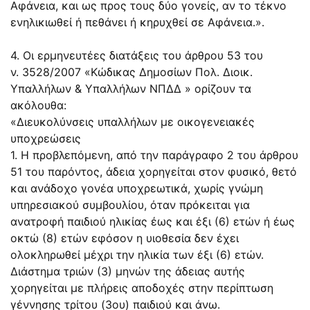
Αφάνεια, και ως προς τους δύο γονείς, αν το τέκνο
ενηλικιωθεί ή πεθάνει ή κηρυχθεί σε Αφάνεια.».
4. Οι ερμηνευτέες διατάξεις του άρθρου 53 του
ν.
3528/2007
«Κώδικας Δημοσίων Πολ. Διοικ.
Υπαλλήλων & Υπαλλήλων ΝΠΔΔ » ορίζουν τα
ακόλουθα:
«Διευκολύνσεις υπαλλήλων με οικογενειακές
υποχρεώσεις
1. Η προβλεπόμενη, από την παράγραφο 2 του άρθρου
51 του παρόντος, άδεια χορηγείται στον φυσικό, θετό
και ανάδοχο γονέα υποχρεωτικά, χωρίς γνώμη
υπηρεσιακού συμβουλίου, όταν πρόκειται για
ανατροφή παιδιού ηλικίας έως και έξι (6) ετών ή έως
οκτώ (8) ετών εφόσον η υιοθεσία δεν έχει
ολοκληρωθεί μέχρι την ηλικία των έξι (6) ετών.
Διάστημα τριών (3) μηνών της άδειας αυτής
χορηγείται με πλήρεις αποδοχές στην περίπτωση
γέννησης τρίτου (3ου) παιδιού και άνω.