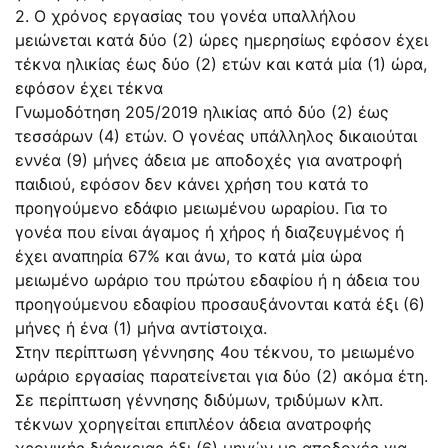
2. Ο χρόνος εργασίας του γονέα υπαλλήλου
μειώνεται κατά δύο (2) ώρες ημερησίως εφόσον έχει
τέκνα ηλικίας έως δύο (2) ετών και κατά μία (1) ώρα,
εφόσον έχει τέκνα
Γνωμοδότηση 205/2019 ηλικίας από δύο (2) έως
τεσσάρων (4) ετών. Ο γονέας υπάλληλος δικαιούται
εννέα (9) μήνες άδεια με αποδοχές για ανατροφή
παιδιού, εφόσον δεν κάνει χρήση του κατά το
προηγούμενο εδάφιο μειωμένου ωραρίου. Για το
γονέα που είναι άγαμος ή χήρος ή διαζευγμένος ή
έχει αναπηρία 67% και άνω, το κατά μία ώρα
μειωμένο ωράριο του πρώτου εδαφίου ή η άδεια του
προηγούμενου εδαφίου προσαυξάνονται κατά έξι (6)
μήνες ή ένα (1) μήνα αντίστοιχα.
Στην περίπτωση γέννησης 4ου τέκνου, το μειωμένο
ωράριο εργασίας παρατείνεται για δύο (2) ακόμα έτη.
Σε περίπτωση γέννησης διδύμων, τριδύμων κλπ.
τέκνων χορηγείται επιπλέον άδεια ανατροφής
χρονικής διάρκειας έξι (6) μηνών με αποδοχές για