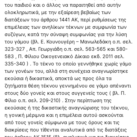
του παιδιού και ο άλλος να παραιτηθεί από αυτήν
ολοκληρωτικά, με την εξαίρεση βεβαίως των
διατάξεων του άρθρου 1441 ΑΚ, περί ρυθμίσεως της
επιμέλειας των ανηλίκων τέκνων με συμφωνία των
συζύγων, κατά την σύναψη συμφωνίας για την λύση
του γάμου (βλ. Ε. Κουνουγέρη – Μανωλεδάκη ο.π. σελ.
323-327 , Απ. Γεωργιάδη ο.π. σελ. 563-565 και 580-
583 , Π. Φίλιου Οικογενειακό Δίκαιο εκδ. 2011 σελ.
335-340 ) . Το τέκνο το οποίο γεννήθηκε χωρίς γάμο
των γονέων του, αλλά στη συνέχεια αναγνωρίστηκε
εκούσια ή δικαστικά, αποκτά ως προς όλα τα
ζητήματα θέση τέκνου γεννημένου σε γάμο απέναντι
στους δύο γονείς και στους συγγενείς τους ( βλ. Π.
Φίλιο ο.π. σελ. 209-210) . Στην περίπτωση της
εκούσιας ή της δικαστικής αναγνώρισης του τέκνου,
η γονική μέριμνα και η επιμέλεια αυτού ασκούνται
από τους γονείς σύμφωνα με τους όρους και τις
διακρίσεις που τίθενται αναλυτικά από τις διατάξεις
του άρθρου ΑΚ 1515 (βλ. αναλυτικά για τις διακρίσεις