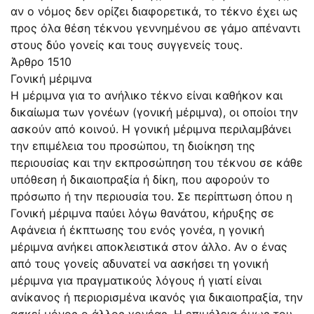
αν ο νόμος δεν ορίζει διαφορετικά, το τέκνο έχει ως
προς όλα θέση τέκνου γεννημένου σε γάμο απέναντι
στους δύο γονείς και τους συγγενείς τους.
Άρθρο 1510
Γονική μέριμνα
Η μέριμνα για το ανήλικο τέκνο είναι καθήκον και
δικαίωμα των γονέων (γονική μέριμνα), οι οποίοι την
ασκούν από κοινού. Η γονική μέριμνα περιλαμβάνει
την επιμέλεια του προσώπου, τη διοίκηση της
περιουσίας και την εκπροσώπηση του τέκνου σε κάθε
υπόθεση ή δικαιοπραξία ή δίκη, που αφορούν το
πρόσωπο ή την περιουσία του. Σε περίπτωση όπου η
Γονική μέριμνα παύει λόγω θανάτου, κήρυξης σε
Αφάνεια ή έκπτωσης του ενός γονέα, η γονική
μέριμνα ανήκει αποκλειστικά στον άλλο. Αν ο ένας
από τους γονείς αδυνατεί να ασκήσει τη γονική
μέριμνα για πραγματικούς λόγους ή γιατί είναι
ανίκανος ή περιορισμένα ικανός για δικαιοπραξία, την
ασκεί μόνος ο άλλος γονέας. Η επιμέλεια όμως του