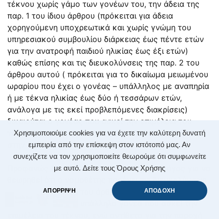
τέκνου χωρίς γάμο των γονέων του, την άδεια της
παρ. 1 του ίδιου άρθρου (πρόκειται για άδεια
χορηγούμενη υποχρεωτικά και χωρίς γνώμη του
υπηρεσιακού συμβουλίου διάρκειας έως πέντε ετών
για την ανατροφή παιδιού ηλικίας έως έξι ετών)
καθώς επίσης και τις διευκολύνσεις της παρ. 2 του
άρθρου αυτού ( πρόκειται για το δικαίωμα μειωμένου
ωραρίου που έχει ο γονέας – υπάλληλος με αναπηρία
ή με τέκνα ηλικίας έως δύο ή τεσσάρων ετών,
ανάλογα με τις εκεί προβλεπόμενες διακρίσεις)
δικαιούται ο γονέας που ασκεί την επιμέλεια του
τέκνου, χωρίς να υπάρχει οποιαδήποτε αναφορά
Χρησιμοποιούμε cookies για να έχετε την καλύτερη δυνατή
στην άσκηση της γονικής μέριμνας.
εμπειρία από την επίσκεψη στον ιστότοπό μας. Αν
συνεχίζετε να τον χρησιμοποιείτε θεωρούμε ότι συμφωνείτε
Προφανώς δεν συντρέχει οποιοσδήποτε λόγος για να
με αυτό.
Δείτε τους Όρους Χρήσης
θεωρηθεί ότι ο νομοθέτης παρέχει τις διευκολύνσεις
της παραγράφου 5 του άρθρου 53 του
ΑΠΟΡΡΙΨΗ
ΑΠΟΔΟΧΗ
ν.
3528/2007
στον υπάλληλο γονέα που ασκεί την
επιμέλεια του τέκνου, ενώ αντίθετα για την παροχή