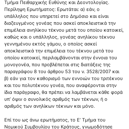
Τμήμα Πειθαρχικής Ευθύνης και Δεοντολογίας.
Περίληψη Ερωτήματος: Ερωτάται: α) εάν, ο
υπάλληλος που υπηρετεί στο Δημόσιο και είναι
διαζευγμένος γονέας που ασκεί αποκλειστικά την
επιμέλεια ανηλίκου τέκνου μετά του οποίου κατοικεί,
καθώς και ο υπάλληλος, γονέας ανηλίκου τέκνου
γεννημένου εκτός γάμου, ο οποίος ασκεί
αποκλειστικά την επιμέλεια του τέκνου μετά του
οποίου κατοικεί, περιλαμβάνονται στην έννοια του
μονογονέα, που προβλέπεται στις διατάξεις της
παραγράφου 8 του άρθρου 53 του ν.
3528/2007
και
β) εάν για τον καθορισμό των εννοιών του τριτέκνου
και του πολυτέκνου γονέα, που αναφέρονται στην
ίδια παράγραφο, θα πρέπει να λαμβάνεται κάθε φορά
υπ’ όψιν ο συνολικός αριθμός των τέκνων, ή ο
αριθμός των ανηλίκων τέκνων και μόνο.
Επί του ως άνω ερωτήματος, το Ε’ Τμήμα του
Νομικού Συμβουλίου του Κράτους, γνωμοδότησε