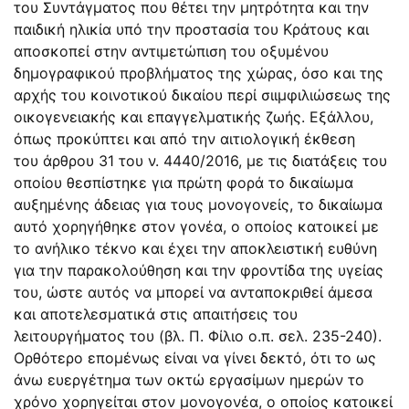
του Συντάγματος που θέτει την μητρότητα και την
παιδική ηλικία υπό την προστασία του Κράτους και
αποσκοπεί στην αντιμετώπιση του οξυμένου
δημογραφικού προβλήματος της χώρας, όσο και της
αρχής του κοινοτικού δικαίου περί σιιμφιλιώσεως της
οικογενειακής και επαγγελματικής ζωής. Εξάλλου,
όπως προκύπτει και από την αιτιολογική έκθεση
του
άρθρου 31
του ν.
4440/2016
, με τις διατάξεις του
οποίου θεσπίστηκε για πρώτη φορά το δικαίωμα
αυξημένης άδειας για τους μονογονείς, το δικαίωμα
αυτό χορηγήθηκε στον γονέα, ο οποίος κατοικεί με
το ανήλικο τέκνο και έχει την αποκλειστική ευθύνη
για την παρακολούθηση και την φροντίδα της υγείας
του, ώστε αυτός να μπορεί να ανταποκριθεί άμεσα
και αποτελεσματικά στις απαιτήσεις του
λειτουργήματος του (βλ. Π. Φίλιο ο.π. σελ. 235-240).
Ορθότερο επομένως είναι να γίνει δεκτό, ότι το ως
άνω ευεργέτημα των οκτώ εργασίμων ημερών το
χρόνο χορηγείται στον μονογονέα, ο οποίος κατοικεί