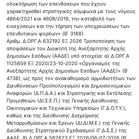
ολοκλήρωση των επενδύσεων που έχουν
χαρακτηρισθεί στρατηγικές σύμφωνα με τους νόμους
4864/2021 και 4608/2019, την καταβολή των
ενισχύσεων και την τήρηση των υποχρεώσεων των
επενδυτικών φορέων» (B΄ 3188).
Αριθμ. Δ.ΟΡΓ.Α 632192 ΕΞ 2026 Τροποποίηση των
αποφάσεων του Διοικητή της Ανεξάρτητης Αρχής
Δημοσίων Εσόδων (ΑΑΔΕ) υπό στοιχεία: α) Δ.ΟΡΓ.Α
1125859 ΕΞ 2020/23-10-2020 «Οργανισμός της
Ανεξάρτητης Αρχής Δημοσίων Εσόδων (ΑΑΔΕ)» (Β΄
4738), ως προς τον ανακαθορισμό αρμοδιοτήτων των
Διευθύνσεων Προϋπολογισμού και Δημοσιονομικών
Αναφορών (Δ.Π.Δ.Α.) και Στρατηγικής και Εκτέλεσης
Προμηθειών (ΔΙ.Σ.Ε.Π.) της Γενικής Διεύθυνσης
Οικονομικών και Τεχνικών Υπηρεσιών (Γ.Δ.Ο.Τ.Υ.),
καθώς και της Διεύθυνσης Διαχείρισης
Μεταρρυθμίσεων και Έργων (ΔΙ.ΔΙ.Μ.Ε.) της Γενικής
Διεύθυνσης Στρατηγικού Σχεδιασμού (Γ.Δ.Σ.Σ.) της
ΑΑΔΕ, β) Δ.ΟΡΓ.Α 582623 ΕΞ 2026/06-07-2026 (Β΄